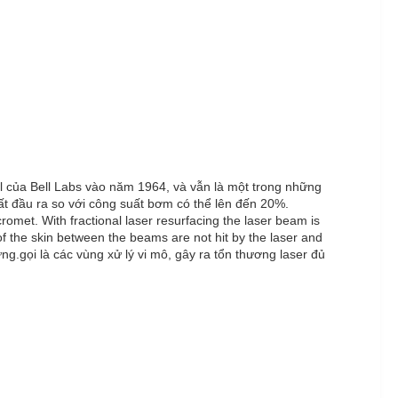
l của Bell Labs vào năm 1964, và vẫn là một trong những
uất đầu ra so với công suất bơm có thể lên đến 20%.
met. With fractional laser resurfacing the laser beam is
f the skin between the beams are not hit by the laser and
g.gọi là các vùng xử lý vi mô, gây ra tổn thương laser đủ