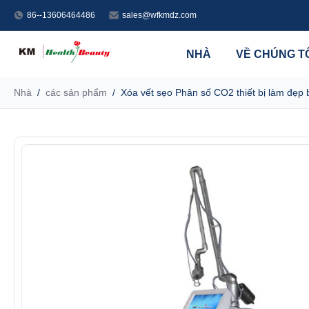
86--13606464486
sales@wfkmdz.com
NHÀ
VỀ CHÚNG T
Nhà
/
các sản phẩm
/
Xóa vết sẹo Phân số CO2 thiết bị làm đẹp