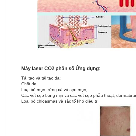
Máy laser CO2 phân số Ứng dụng:
Tái tạo và tái tạo da;
Chắt da;
Loại bỏ mụn trứng cá và sẹo mụn;
Các vết sẹo bỏng mịn và các vết sẹo phẫu thuật, dermabras
Loại bỏ chloasmas và sắc tố khó điều trị;