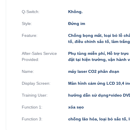
Q-Switch:
Không.
Style:
Đứng im
Feature:
Chống bọng mắt, loại bỏ lỗ châ
tố, điều chỉnh sắc tố, làm trắng
After-Sales Service
Phụ tùng miễn phí, Hỗ trợ trực 
Provided:
đặt tại hiện trường, vận hành 
Name:
máy laser CO2 phân đoạn
Display Screen:
Màn hình cảm ứng LCD 10,4 in
Training User:
hướng dẫn sử dụng+video DVD
Function 1:
xóa sẹo
Function 3:
chống lão hóa, loại bỏ sắc tố, 