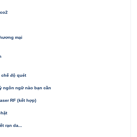
 co2
thương mại
m
i chế độ quét
kỳ ngôn ngữ nào bạn cần
aser RF (kết hợp)
chặt
ết rạn da...