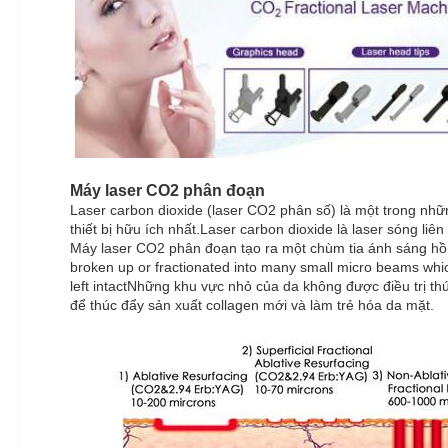
Máy laser CO2 phân đoạn
Laser carbon dioxide (laser CO2 phân số) là một trong nhữ
thiết bị hữu ích nhất.Laser carbon dioxide là laser sóng li
Máy laser CO2 phân đoạn tạo ra một chùm tia ánh sáng hồng 
broken up or fractionated into many small micro beams which
left intactNhững khu vực nhỏ của da không được điều trị th
để thúc đẩy sản xuất collagen mới và làm trẻ hóa da mặt.