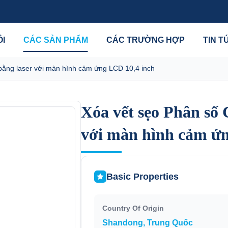
ÔI
CÁC SẢN PHẨM
CÁC TRƯỜNG HỢP
TIN T
 bằng laser với màn hình cảm ứng LCD 10,4 inch
Xóa vết sẹo Phân số 
Xóa vết sẹo Phân số 
với màn hình cảm ứn
với màn hình cảm ứn
Basic Properties
Country Of Origin
Shandong, Trung Quốc