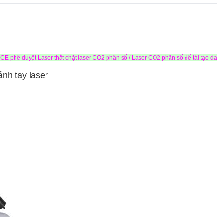
CE phê duyệt Laser thắt chặt laser CO2 phân số / Laser CO2 phân số để tái tạo da
ánh tay laser