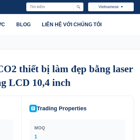
Vietnamese
ỨC
BLOG
LIÊN HỆ VỚI CHÚNG TÔI
CO2 thiết bị làm đẹp bằng laser
CO2 thiết bị làm đẹp bằng laser
g LCD 10,4 inch
g LCD 10,4 inch
Trading Properties
MOQ
1