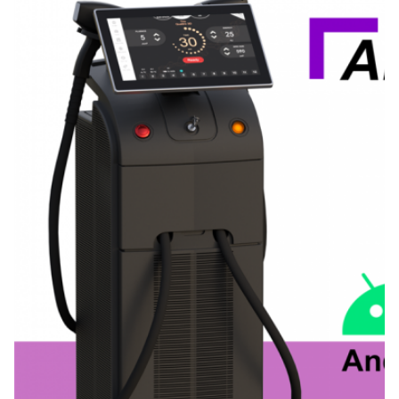
220V, 50Hz hoặc 110V, 60Hz
Software:
có thể được thêm vào logo của khách hàng
Customized Service:
Vâng.
Name:
Máy loại bỏ lông bằng laser diode