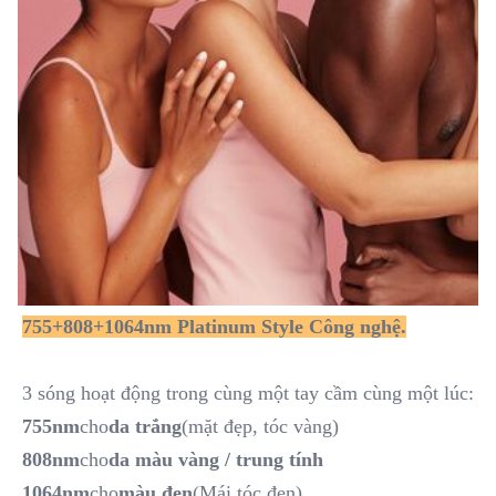
755+808+1064nm Platinum Style Công nghệ.
3 sóng hoạt động trong cùng một tay cầm cùng một lúc:
755nm
cho
da trắng
(mặt đẹp, tóc vàng)
808nm
cho
da màu vàng / trung tính
1064nm
cho
màu đen
(Mái tóc đen)