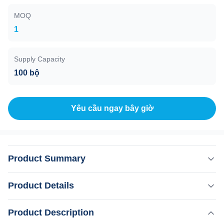
MOQ
1
Supply Capacity
100 bộ
Yêu cầu ngay bây giờ
Product Summary
Lợi ích của chúng ta 1.Sự điều chỉnh kích thước điểm2.
Product Details
Đổi mới công nghệ tạo nên kỷ nguyên3. Đặt các thông số
bằng điện thoại di động của bạn4Cơ sở dữ liệu bệnh
,
Product Description
Làm nổi bật:
Máy loại bỏ lông bằng laser 808nm
nhân lâm sàng5Xây dựng lại doanh nghiệp cho thuê6. Hệ
,