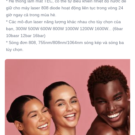
* Hệ thống làm mát TEC, có thể tự điều khiển nhiệt độ nước để 
giữ cho máy laser 808 diode hoạt động liên tục trong vòng 24 
giờ ngay cả trong mùa hè.
* Các mô-đun laser năng lượng khác nhau cho tùy chọn của 
bạn, 300W 500W 600W 800W 1000W 1200W 1600W... (6bar 
10basr 12bar 16bar)
* Sóng đơn 808, 755nm/808nm/1064nm sóng kép và sóng ba 
tùy chọn.