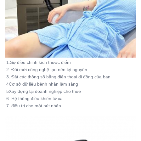
Warranty:
2 năm
Name:
Hệ thống tẩy lông bằng laser 755nm 808nm 1064nm 3
sóng titan
Spot Size:
12*20mm 15*27mm 12*35mm 14*14mm
Laser Wavelength:
Tùy chọn 808nm-810nm/808+755+1064nm
1.Sự điều chỉnh kích thước điểm
Laser Bars:
2. Đổi mới công nghệ tạo nên kỷ nguyên
Tùy chọn 6-16 thanh laser
3. Đặt các thông số bằng điện thoại di động của bạn
4Cơ sở dữ liệu bệnh nhân lâm sàng
Languages Option:
5Xây dựng lại doanh nghiệp cho thuê
Tiếng Anh, tiếng Tây Ban Nha, tiếng Bồ Đào Nha, tiếng
6. Hệ thống điều khiển từ xa
Thổ Nhĩ Kỳ...
7. điều trị cho một nút nhấn
Screen:
Màn hình cảm ứng màu 15 inch
OEM/ODM Service:
CÓ, chuyên nghiệp
Power Supplier: