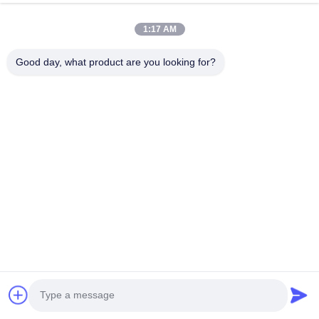
là với
Chứng chỉ CE/ISO, phù hợp với thị trường thế giới, chủ yếu 
1:17 AM
được sử dụng ở Bắc Mỹ, Nam Mỹ, Châu Âu, mục tiêu của 
chúng tôi là
Good day, what product are you looking for?
phát triển thiết bị làm đẹp, theo đuổi chất lượng sản phẩm cao 
hơn, làm cho doanh nghiệp của bạn dễ dàng hơn!