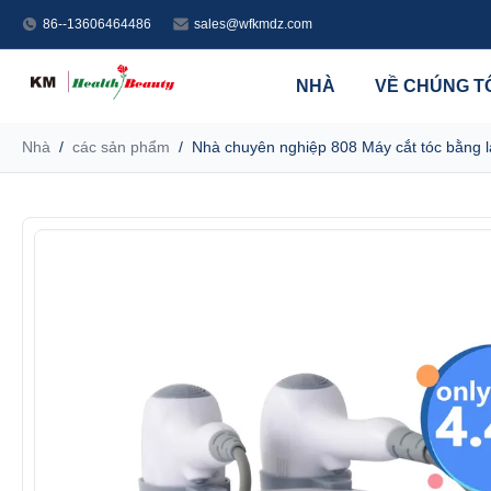
86--13606464486
sales@wfkmdz.com
NHÀ
VỀ CHÚNG T
Nhà
/
các sản phẩm
/
Nhà chuyên nghiệp 808 Máy cắt tóc bằng l