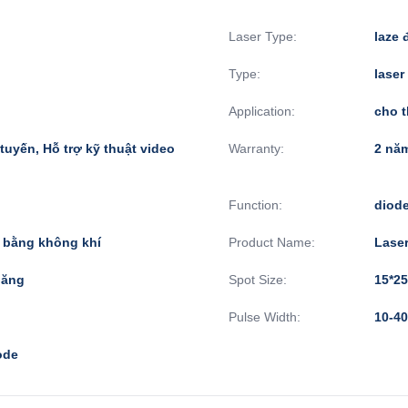
Laser Type:
laze 
Type:
laser
Application:
cho 
tuyến, Hỗ trợ kỹ thuật video
Warranty:
2 nă
Function:
diode
 bằng không khí
Product Name:
Laser
băng
Spot Size:
15*2
Pulse Width:
10-4
ode