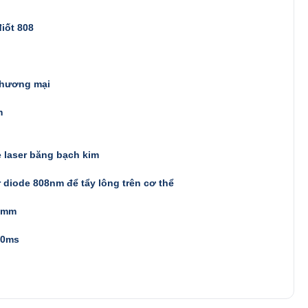
điốt 808
thương mại
m
 laser băng bạch kim
 diode 808nm để tẩy lông trên cơ thể
5mm
00ms