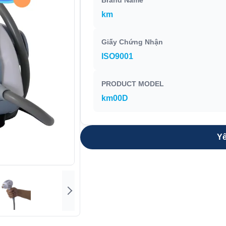
Brand Name
km
Giấy Chứng Nhận
ISO9001
PRODUCT MODEL
km00D
Yê