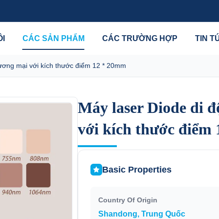
ÔI
CÁC SẢN PHẨM
CÁC TRƯỜNG HỢP
TIN T
hương mại với kích thước điểm 12 * 20mm
Máy laser Diode di 
Máy laser Diode di 
với kích thước điểm
với kích thước điểm
Basic Properties
Country Of Origin
Shandong, Trung Quốc