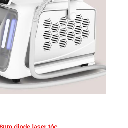
8nm diode laser tóc