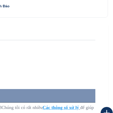
h Đảo
3Chúng tôi có rất nhiều
Các thông số xử lý
để giúp 