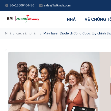
86--13606464486
sales@wfkmdz.com
NHÀ
VỀ CHÚNG T
Nhà
/
các sản phẩm
/
Máy laser Diode di động được tùy chỉnh t