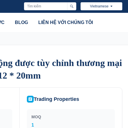
Vietnamese
ỨC
BLOG
LIÊN HỆ VỚI CHÚNG TÔI
động được tùy chỉnh thương mại
động được tùy chỉnh thương mại
 12 * 20mm
 12 * 20mm
Trading Properties
MOQ
1