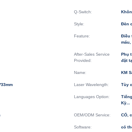
Q-Switch:
Khôn
Style:
Đèn 
Feature:
Điều 
máu, 
After-Sales Service
Phụ t
Provided:
đặt t
Name:
KM Sa
4*33mm
Laser Wavelength:
Tùy 
Languages Option:
Tiếng
Kỳ...
h
OEM/ODM Service:
CÓ, 
Software:
có t