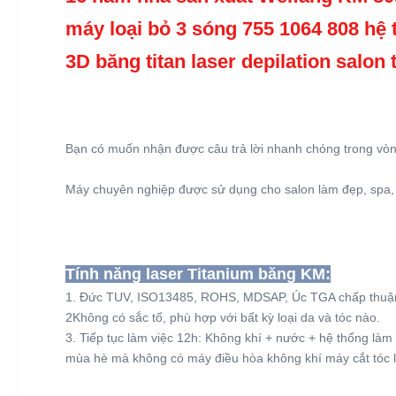
máy loại bỏ 3 sóng 755 1064 808 hệ 
3D băng titan laser depilation salon t
Bạn có muốn nhận được câu trả lời nhanh chóng trong vòn
Máy chuyên nghiệp được sử dụng cho salon làm đẹp, spa,
Tính năng laser Titanium băng KM:
1. Đức TUV, ISO13485, ROHS, MDSAP, Úc TGA chấp thuậ
2Không có sắc tố, phù hợp với bất kỳ loại da và tóc nào.
3. Tiếp tục làm việc 12h: Không khí + nước + hệ thống làm
mùa hè mà không có máy điều hòa không khí máy cắt tóc l