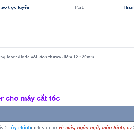
ạo trực tuyến
Port:
Than
ng laser diode với kích thước điểm 12 * 20mm
r cho máy cắt tóc
y 2.
tùy chỉnh
dịch vụ như:
vỏ máy, ngôn ngữ, màn hình, vv
.