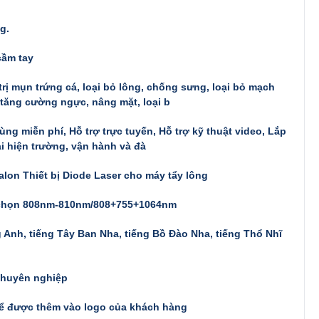
g.
cầm tay
trị mụn trứng cá, loại bỏ lông, chống sưng, loại bỏ mạch
tăng cường ngực, nâng mặt, loại b
ùng miễn phí, Hỗ trợ trực tuyến, Hỗ trợ kỹ thuật video, Lắp
ại hiện trường, vận hành và đà
lon Thiết bị Diode Laser cho máy tẩy lông
chọn 808nm-810nm/808+755+1064nm
 Anh, tiếng Tây Ban Nha, tiếng Bồ Đào Nha, tiếng Thổ Nhĩ
chuyên nghiệp
hể được thêm vào logo của khách hàng