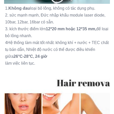
Warranty:
1.
Không đau
loại bỏ lông, không có tác dụng phụ.
2 năm
2. sức mạnh mạnh, Đức nhập khẩu module laser diode, 
Diode Laser Wavelength:
10bar, 12bar, 16bar có sẵn.
808nm±5nm hoặc 755/808/1064±5nm
3. kích thước điểm lớn
12*20 mm hoặc 12*35 mm,
để loại 
Big Spot Size 4Cm2:
14*14mm, 12*20mm, 15*27, 12*35
bỏ lông nhanh.
Skin Type:
4Hệ thống làm mát tốt nhất: không khí + nước + TEC chất 
I-VI
tụ bán dẫn, Nhiệt độ nước có thể được điều khiển 
USA Coherent Laser Stack Power:
giữa
26°C-28°C, 24 giờ
600W 800W 1000W 1200W 1600W
làm việc liên tục.
Software Manu Language:
Tiếng Anh, tiếng Tây Ban Nha, tiếng Nga, tiếng Ý, tiếng
Đức, v.v.
Training:
Hướng dẫn sử dụng+CD+Đào tạo trực tuyến
Beauty Salon Equipment:
giá máy tẩy lông bằng laser alexandrite
HD Laser Beauty Equipment:
Triệt lông bằng laser 3D Diode, trẻ hóa da