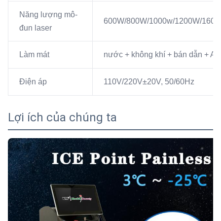
Năng lượng mô-
600W/800W/1000w/1200W/160
đun laser
Làm mát
nước + không khí + bán dẫn + A /
Điện áp
110V/220V±20V, 50/60Hz
Lợi ích của chúng ta