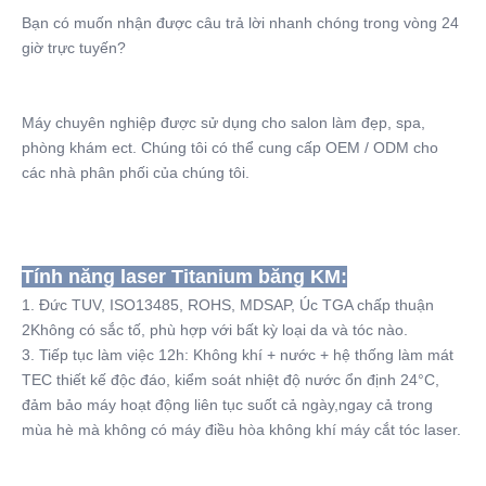
Bạn có muốn nhận được câu trả lời nhanh chóng trong vòng 24 
giờ trực tuyến?
Máy chuyên nghiệp được sử dụng cho salon làm đẹp, spa, 
phòng khám ect. Chúng tôi có thể cung cấp OEM / ODM cho 
các nhà phân phối của chúng tôi.
Tính năng laser Titanium băng KM:
1. Đức TUV, ISO13485, ROHS, MDSAP, Úc TGA chấp thuận
2Không có sắc tố, phù hợp với bất kỳ loại da và tóc nào.
3. Tiếp tục làm việc 12h: Không khí + nước + hệ thống làm mát 
TEC thiết kế độc đáo, kiểm soát nhiệt độ nước ổn định 24°C, 
đảm bảo máy hoạt động liên tục suốt cả ngày,ngay cả trong 
mùa hè mà không có máy điều hòa không khí máy cắt tóc laser.