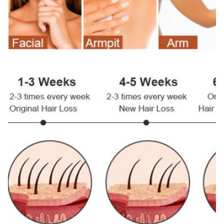
Quality Certification:
Nhà cung cấp MDSAP CE ISO13485 TGA
Aesthetic Machines Type:
Laser alexandrite diode 808nm được MDSAP phê
duyệt