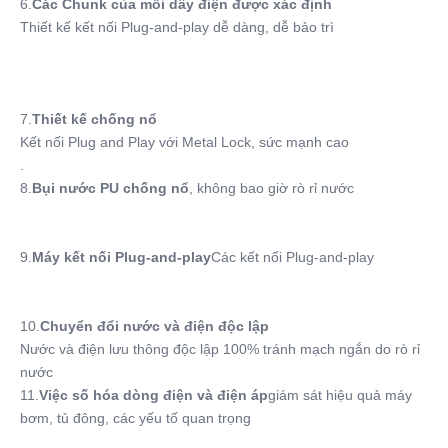
6.
Các Chunk của mỗi dây điện được xác định
Thiết kế kết nối Plug-and-play dễ dàng, dễ bảo trì
7.
Thiết kế chống nổ
Kết nối Plug and Play với Metal Lock, sức mạnh cao
.
8.
Bụi nước PU chống nổ
, không bao giờ rò rỉ nước
9.
Máy kết nối Plug-and-play
Các kết nối Plug-and-play
10.
Chuyển đổi nước và điện độc lập
Nước và điện lưu thông độc lập 100% tránh mạch ngắn do rò rỉ 
nước
11.
Việc số hóa dòng điện và điện áp
giám sát hiệu quả máy 
bơm, tủ đông, các yếu tố quan trọng