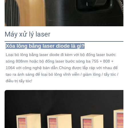
Máy xử lý laser
Xóa lông bằng laser diode là gì?
Loại bỏ lông bằng laser diode đi kèm với bộ đống laser bước 
sóng 808nm hoặc bộ đống laser bước sóng ba 755 + 808 + 
1064 với công nghệ bán dẫn.Chúng được lắp ráp với nhau để 
tạo ra ánh sáng để loại bỏ lông vĩnh viễn / giảm lông / tẩy tóc / 
điều trị tẩy tóc!