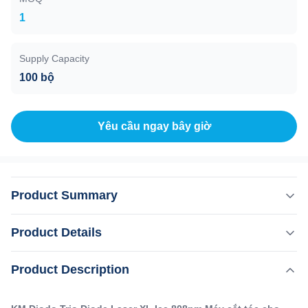
1
Supply Capacity
100 bộ
Yêu cầu ngay bây giờ
Product Summary
KM Diodo Trio Diode Laser XL Ice 808nm Máy cắt tóc cho
Product Details
yêu cầu của khách hàng Chi tiết Hình ảnh 1.Không
đauloại bỏ lông, không có tác dụng phụ.2. sức mạnh
,
Product Description
Làm nổi bật:
Máy cắt tóc bằng laser Trio Diode
mạnh, Đức nhập khẩu module laser diode, 10bar, 12bar,
,
Máy loại bỏ lông 808nm tùy chỉnh
16bar có sẵn.3. kích thước điểm lớn12*20 mm hoặc 12*35
Máy laser diode 808nm tùy chỉnh