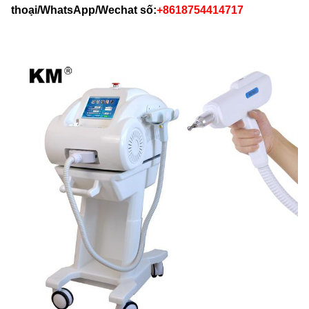
thoại/WhatsApp/Wechat số:
+8618754414717
After-Sales Service Provided:
Phụ tùng miễn phí, Hỗ trợ kỹ thuật video, Lắp đặt hiện
trường, vận hành và đào tạo, Hỗ trợ trực tuyế
Warranty:
2 năm
Colour:
đỏ, xanh, xám, hồng, trắng, v.v.
Languages:
24 ngôn ngữ khác nhau có thể chọn
Output Energy::
1 ~ 2000mJ (có thể điều chỉnh)
Frequency:
1-10HZ
Wavelength::
1064nm, 532nm, 1320nm
Cooling System::
Điều khiển không khí + nước + nhiệt độ
Laser Bar Diameter:
1~6mm