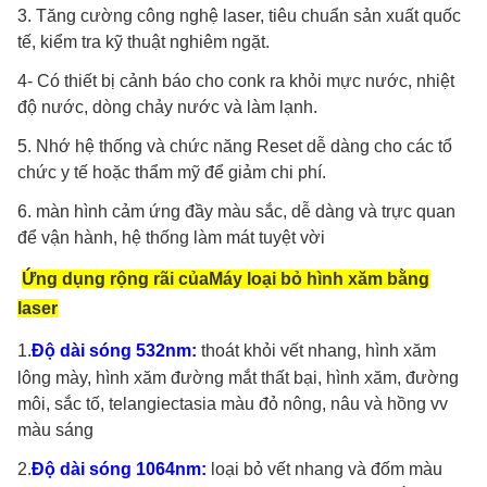
3. Tăng cường công nghệ laser, tiêu chuẩn sản xuất quốc
tế, kiểm tra kỹ thuật nghiêm ngặt.
4- Có thiết bị cảnh báo cho conk ra khỏi mực nước, nhiệt
độ nước, dòng chảy nước và làm lạnh.
5. Nhớ hệ thống và chức năng Reset dễ dàng cho các tổ
chức y tế hoặc thẩm mỹ để giảm chi phí.
6. màn hình cảm ứng đầy màu sắc, dễ dàng và trực quan
để vận hành, hệ thống làm mát tuyệt vời
Ứng dụng rộng rãi của
Máy loại bỏ hình xăm bằng
laser
1.
Độ dài sóng 532nm:
thoát khỏi vết nhang, hình xăm
lông mày, hình xăm đường mắt thất bại, hình xăm, đường
môi, sắc tố, telangiectasia màu đỏ nông, nâu và hồng vv
màu sáng
2.
Độ dài sóng 1064nm:
loại bỏ vết nhang và đốm màu