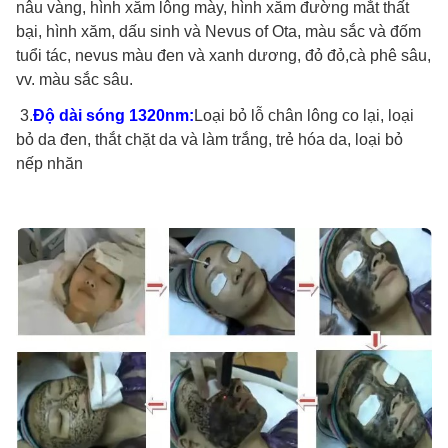
nâu vàng, hình xăm lông mày, hình xăm đường mắt thất
bại, hình xăm, dấu sinh và Nevus of Ota, màu sắc và đốm
tuổi tác, nevus màu đen và xanh dương, đỏ đỏ,cà phê sâu,
vv. màu sắc sâu.
3.
Độ dài sóng 1320nm:
Loại bỏ lỗ chân lông co lại, loại
bỏ da đen, thắt chặt da và làm trắng, trẻ hóa da, loại bỏ
nếp nhăn