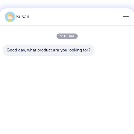
Susan
Các thẻ:
Q Switch Yag Máy cắt xăm bằng laser
5:10 AM
Máy xóa hình xăm bằng laser Q Switched
Good day, what product are you looking for?
Máy xóa hình xăm bằng Laser Nd Yag
Tel: 86--13606464486
E-mail: sales@wfkmdz.com
D3-H-0, D3-H-17, D3-H-18, số 7999, đường Y tế phía Đông,
Cộng đồng Yongchun, đường Qingchi, Khu công nghệ cao,
Weifang, Shandong, Trung Quốc
Nhà
Về chúng tôi
các sản phẩm
Liên hệ với chúng tôi