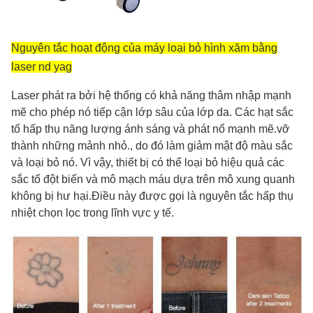
Pulse Width:
3,5ns
Nguyên tắc hoạt động của máy loại bỏ hình xăm bằng
Gunsight:
5 loại súng ngắm khác nhau có thể chọn
laser nd yag
Name:
Laser phát ra bởi hệ thống có khả năng thâm nhập mạnh
máy laser q switch nd yag
mẽ cho phép nó tiếp cận lớp sâu của lớp da. Các hạt sắc
tố hấp thụ năng lượng ánh sáng và phát nổ mạnh mẽ.vỡ
thành những mảnh nhỏ., do đó làm giảm mật độ màu sắc
và loại bỏ nó. Vì vậy, thiết bị có thể loại bỏ hiệu quả các
sắc tố đột biến và mô mạch máu dựa trên mô xung quanh
không bị hư hại.Điều này được gọi là nguyên tắc hấp thụ
nhiệt chọn lọc trong lĩnh vực y tế.