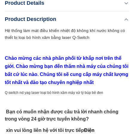
Product Details
không có thiết bị loại bỏ hình xăm bằng laser Q-Switch
Chào mừng các nhà phân phối từ khắp nơi trên thế giới.
,
Product Description
Làm nổi bật:
Nd Yag Laser để làm trắng da
Chào mừng bạn đến thăm nhà máy của chúng tôi bất cứ
,
Thiết bị laser Nd Yag di động
Hệ thống làm mát điều khiển nhiệt độ không khí nước không có
lúc nào. Chúng tôi sẽ cung cấp máy chất lượng tốt nhất và
Thiết bị laser Nd Yag 1320nm
thiết bị loại bỏ hình xăm bằng laser Q-Switch
đào tạo chuyên nghiệp nhất Q ...
Q-Switch:
Không.
Chào mừng các nhà phân phối từ khắp nơi trên thế
Laser Type:
giới. Chào mừng bạn đến thăm nhà máy của chúng tôi
Nd: Yag Laser
bất cứ lúc nào. Chúng tôi sẽ cung cấp máy chất lượng
Style:
tốt nhất và đào tạo chuyên nghiệp nhất
Đèn cầm tay
Type:
Q switch nd yag laser loại bỏ hình xăm máy xử lý búp bê đen
laser
Feature:
Bạn có muốn nhận được câu trả lời nhanh chóng
Điều trị mụn, chống bọng mắt, xóa sắc tố, chỉnh sửa
trong vòng 24 giờ trực tuyến không?
sắc tố, xóa hình xăm
Application:
xin vui lòng liên hệ với tôi trực tiếp
Điện
cho thương mại