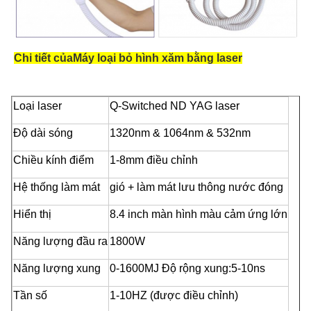
Chi tiết của
Máy loại bỏ hình xăm bằng laser
Loại laser
Q-Switched ND YAG laser
Độ dài sóng
1320nm & 1064nm & 532nm
Chiều kính điểm
1-8mm điều chỉnh
Hệ thống làm mát
gió + làm mát lưu thông nước đóng
Hiển thị
8.4 inch màn hình màu cảm ứng lớn
Năng lượng đầu ra
1800W
Năng lượng xung
0-1600MJ Độ rộng xung:5-10ns
Tần số
1-10HZ (được điều chỉnh)