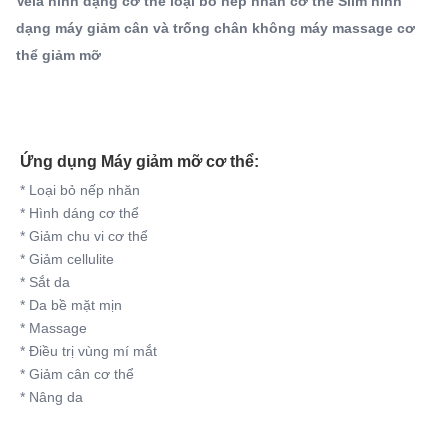
Vela hình dạng cơ thể loại bỏ nếp nhăn cơ thể Slim hình
mí mắt* Giảm cân cơ thể* Nâng ...
Name:
dạng máy giảm cân và trống chân không máy massage cơ
Máy loại bỏ nếp nhăn RF của Vela Body
thể giảm mỡ
Type:
ĐỨNG
Feature:
Giảm Cân, Săn Chắc Da, Giảm Cellulite, Làm Trắng Da,
Trẻ Hóa Da, Xóa Nếp Nhăn
Ứng dụng Máy giảm mỡ cơ thể:
Plugs Type:
* Loại bỏ nếp nhăn
AU, UK, EU, US, CN, JP, Za, It
* Hình dáng cơ thể
Application:
* Giảm chu vi cơ thể
cho thương mại
* Giảm cellulite
Target Area:
* Sắt da
Cơ thể, Khuôn mặt, Mắt, Bikini/Thân mật, Trang phục
* Da bề mặt mịn
kín đáo, Chân/Tay, Môi, Cổ/Họng, Bàn chân, Trinh
* Massage
Product Name:
* Điều trị vùng mí mắt
Vela Shape Body Slimming Con Lăn Chống Cellulite
* Giảm cân cơ thể
* Nâng da
Siêu Âm Chân Không RF
Function:
Nâng cơ giảm béo toàn thân