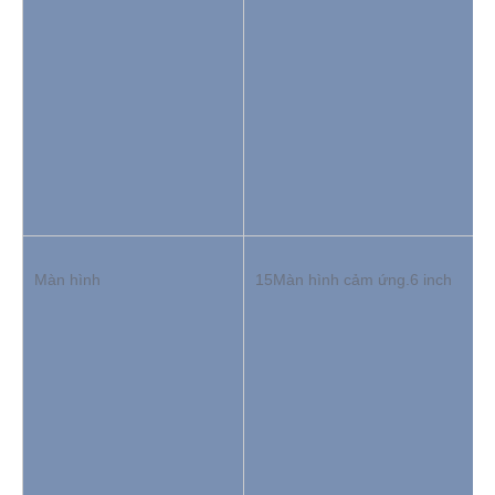
Màn hình
15Màn hình cảm ứng.6 inch