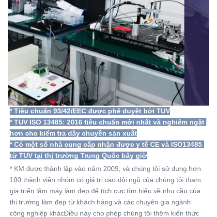
* Tiêu chuẩn 93/42/EEC được phê duyệt bởi TUV
* TUV ISO 13485: 2016 tiêu chuẩn mới nhất và nghiêm ngặt 
hơn cho kiểm tra dây chuyền sản xuất
* Có một số nhà cung cấp nhận được y tế CE và ISO13485 
từ TUV tại thị trường Trung Quốc bây giờ
* KM được thành lập vào năm 2009, và chúng tôi sử dụng hơn 
100 thành viên nhóm có giá trị cao.đội ngũ của chúng tôi tham 
gia triển lãm máy làm đẹp để tích cực tìm hiểu về nhu cầu của 
thị trường làm đẹp từ khách hàng và các chuyên gia ngành 
công nghiệp khácĐiều này cho phép chúng tôi thêm kiến thức 