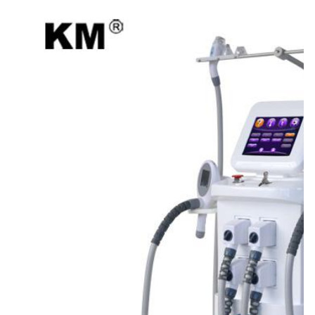
Treatment Area:
Cơ thể Chân Tay Bụng Hông
Power:
3500W
Handles:
5 tay cầm
Voltage:
110V/220V 50-60Hz
OEM&ODM:
Vâng.
Delivery Time:
trong vòng 4 ngày
Color:
trắng/theo yêu cầu
After-Sales Service Provided:
Phụ tùng miễn phí, Hỗ trợ trực tuyến, Lắp đặt hiện
trường, vận hành và đào tạo, Hỗ trợ kỹ thuật vide
Warranty:
2 năm