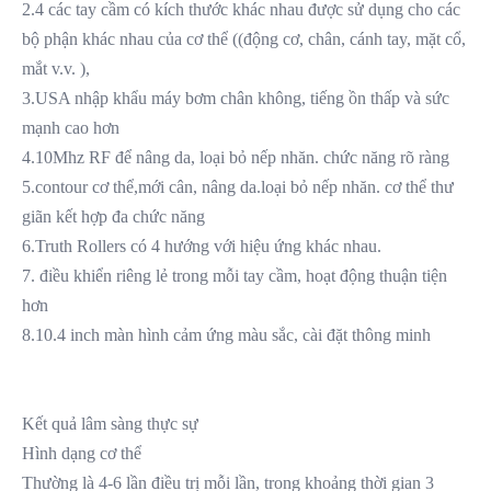
2.4 các tay cầm có kích thước khác nhau được sử dụng cho các 
bộ phận khác nhau của cơ thể ((động cơ, chân, cánh tay, mặt cổ, 
mắt v.v. ),
3.USA nhập khẩu máy bơm chân không, tiếng ồn thấp và sức 
mạnh cao hơn
4.10Mhz RF để nâng da, loại bỏ nếp nhăn. chức năng rõ ràng
5.contour cơ thể,mới cân, nâng da.loại bỏ nếp nhăn. cơ thể thư 
giãn kết hợp đa chức năng
6.Truth Rollers có 4 hướng với hiệu ứng khác nhau.
7. điều khiển riêng lẻ trong mỗi tay cầm, hoạt động thuận tiện 
hơn
8.10.4 inch màn hình cảm ứng màu sắc, cài đặt thông minh
Kết quả lâm sàng thực sự
Hình dạng cơ thể
Thường là 4-6 lần điều trị mỗi lần, trong khoảng thời gian 3 