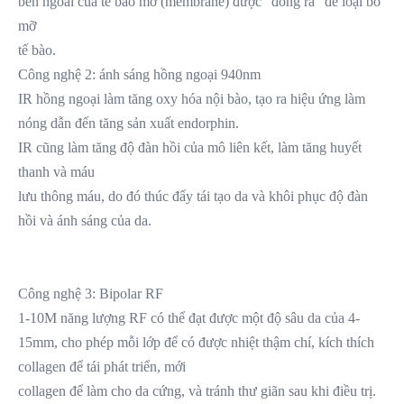
bên ngoài của tế bào mỡ (membrane) được "đóng ra" để loại bỏ 
mỡ
tế bào.
Công nghệ 2: ánh sáng hồng ngoại 940nm
IR hồng ngoại làm tăng oxy hóa nội bào, tạo ra hiệu ứng làm 
nóng dẫn đến tăng sản xuất endorphin.
IR cũng làm tăng độ đàn hồi của mô liên kết, làm tăng huyết 
thanh và máu
lưu thông máu, do đó thúc đẩy tái tạo da và khôi phục độ đàn 
hồi và ánh sáng của da.
Công nghệ 3: Bipolar RF
1-10M năng lượng RF có thể đạt được một độ sâu da của 4-
15mm, cho phép mỗi lớp để có được nhiệt thậm chí, kích thích 
collagen để tái phát triển, mới
collagen để làm cho da cứng, và tránh thư giãn sau khi điều trị.