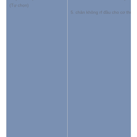
(Tự chọn)
5. chân không rf đầu cho cơ thể * 