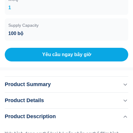
1
Supply Capacity
100 bộ
Yêu cầu ngay bây giờ
Product Summary
Vela hình dạng cơ thể loại bỏ nếp nhăn cơ thể Slim hình
Product Details
dạng máy giảm cân và trống chân không máy massage cơ
thể giảm mỡ Ứng dụng Máy giảm mỡ cơ thể: * Loại bỏ
,
Product Description
Làm nổi bật:
Máy loại bỏ nếp nhăn RF của Vela Body
nếp nhăn* Hình dáng cơ thể* Giảm chu vi cơ thể* Giảm
Máy massage giảm mỡ thương mại
cellulite* Sắt da* Da bề mặt mịn* Massage* Điều trị vùng