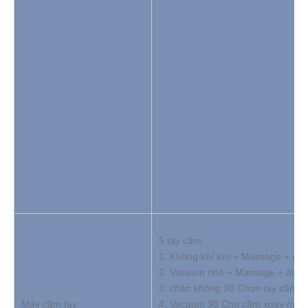
5 tay cầm:
1. Không khí lớn + Massage + Ánh
2. Vacuum nhỏ + Massage + ánh s
3. chân không 90 Chọn tay cầm x
Máy cầm tay
4. Vacuum 90 Chú cầm xoay mỡ ch