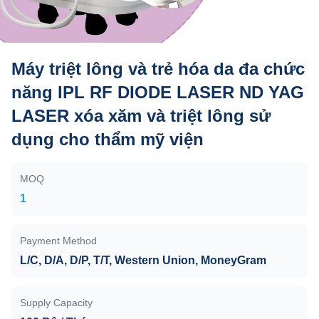
Máy triệt lông và trẻ hóa da đa chức
năng IPL RF DIODE LASER ND YAG
LASER xóa xăm và triệt lông sử
dụng cho thẩm mỹ viện
MOQ
1
Payment Method
L/C, D/A, D/P, T/T, Western Union, MoneyGram
Supply Capacity