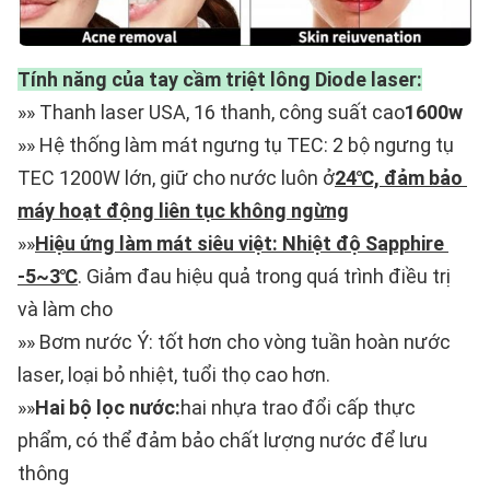
Tính năng của tay cầm triệt lông Diode laser:
»» Thanh laser USA, 16 thanh, công suất cao
1600w
»» Hệ thống làm mát ngưng tụ TEC: 2 bộ ngưng tụ 
TEC 1200W lớn, giữ cho nước luôn ở
24℃, đảm bảo 
máy hoạt động liên tục không ngừng
»»
Hiệu ứng làm mát siêu việt: Nhiệt độ Sapphire 
-5~3℃
. Giảm đau hiệu quả trong quá trình điều trị 
và làm cho
»» Bơm nước Ý: tốt hơn cho vòng tuần hoàn nước 
laser, loại bỏ nhiệt, tuổi thọ cao hơn.
»»
Hai bộ lọc nước:
hai nhựa trao đổi cấp thực 
phẩm, có thể đảm bảo chất lượng nước để lưu 
thông