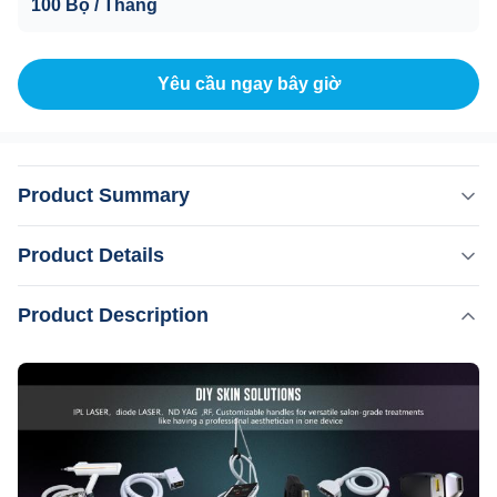
100 Bộ / Tháng
Yêu cầu ngay bây giờ
Product Summary
Máy này cho phép kết hợp tay cầm tự do. TAY CẦM IPL /
Product Details
OPT / SHR / DIODE LASER / ND YAG LASER CÓ THỂ
KẾT HỢP TỰ DO Tính năng của tay cầm triệt lông Diode
,
Product Description
Làm nổi bật:
Triệt lông bằng laser diode IPL RF
laser:»» Thanh laser USA, 16 thanh, công suất
,
xóa hình xăm bằng laser nd yag
cao1600w»» Hệ thống làm mát ngưng tụ TEC: 2 bộ ngưng
Máy trẻ hóa da thẩm mỹ viện
tụ TEC 1200W lớn, giữ cho nước luôn ở24℃, đảm b...